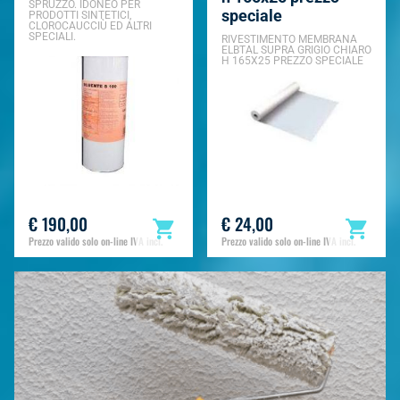
SPRUZZO. IDONEO PER
speciale
PRODOTTI SINTETICI,
CLOROCAUCCIÙ ED ALTRI
SPECIALI.
RIVESTIMENTO MEMBRANA
ELBTAL SUPRA GRIGIO CHIARO
H 165X25 PREZZO SPECIALE
€ 190,00
€ 24,00
Prezzo valido solo on-line IVA incl.
Prezzo valido solo on-line IVA incl.