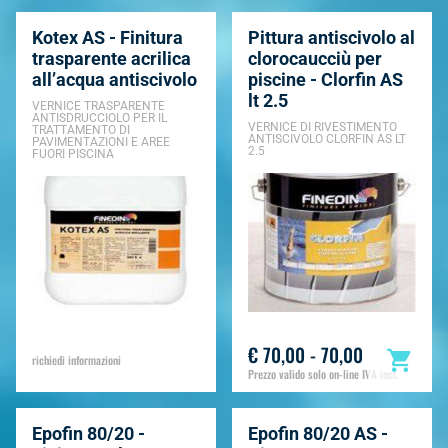
Kotex AS - Finitura
Pittura antiscivolo al
trasparente acrilica
clorocaucciù per
all’acqua antiscivolo
piscine - Clorfin AS
lt 2.5
VERNICE TRASPARENTE
ANTISDRUCCIOLO PER IL
VERNICE DI RIVESTIMENTO
TRATTAMENTO DI
ANTISCIVOLO CLORFIN AS LT
PAVIMENTAZIONI E AREE
2.5
FUORI PISCINA
€ 70,00 - 70,00
richiedi informazioni
Prezzo valido solo on-line IVA incl.
Epofin 80/20 -
Epofin 80/20 AS -