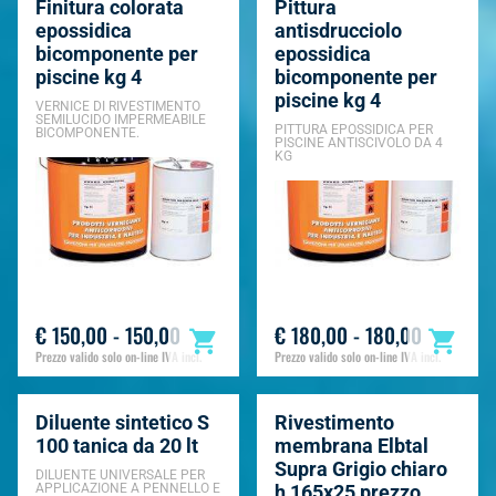
Finitura colorata
Pittura
epossidica
antisdrucciolo
bicomponente per
epossidica
piscine kg 4
bicomponente per
piscine kg 4
VERNICE DI RIVESTIMENTO
SEMILUCIDO IMPERMEABILE
PITTURA EPOSSIDICA PER
BICOMPONENTE.
PISCINE ANTISCIVOLO DA 4
KG
€ 150,00 - 150,00
€ 180,00 - 180,00
Prezzo valido solo on-line IVA incl.
Prezzo valido solo on-line IVA incl.
Diluente sintetico S
Rivestimento
100 tanica da 20 lt
membrana Elbtal
Supra Grigio chiaro
DILUENTE UNIVERSALE PER
APPLICAZIONE A PENNELLO E
h 165x25 prezzo