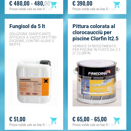
€ 480,00 - 480,00
€ 390,00
Prezzo valido solo on-line IVA incl.
Prezzo valido solo on-line IVA incl.
Fungisol da 5 lt
Pittura colorata al
clorocaucciù per
SOLUZIONE SANIFICANTE
EFFICACE A VASTO SPETTRO
piscine Clorfin lt2.5
D’AZIONE, CONTRO ALGHE E
MUFFE
VERNICE DI RIVESTIMENTO
PER PISCINE IN FUSTO DA 2.5
LT CLORFIN
€ 51,00
€ 65,00 - 65,00
Prezzo valido solo on-line IVA incl.
Prezzo valido solo on-line IVA incl.