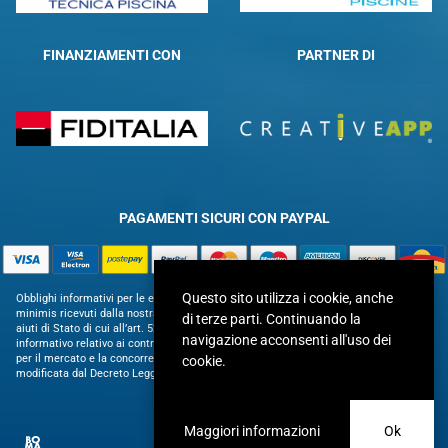
FINANZIAMENTI CON
PARTNER DI
PAGAMENTI SICURI CON PAYPAL
Questo sito utilizza i cookie, anche
Obblighi informativi per le erogazioni pubbliche: gli aiuti di Stato e gli aiuti de
minimis ricevuti dalla nostra impresa sono contenuti nel Registro nazionale degli
di terze parti. Continuando la
aiuti di Stato di cui all’art. 52 della L. 234/2012 in modo da adempiere all’obbligo
navigazione acconsenti all'uso dei
informativo relativo ai contributi statali di cui alla Legge 124/2017 (Legge annuale
per il mercato e la concorrenza – art. 1, commi 125 – 129), successivamente
cookie.
modificata dal Decreto Legge 34/2019.
Maggiori informazioni
Ok