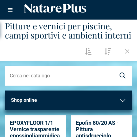
Natare piscine
Pitture e vernici per piscine,
CERCA
campi sportivi e ambienti interni
Shop online
In promozione
19
EPOXYFLOOR 1/1
Epofin 80/20 AS -
Vernice trasparente
Pittura
ULTIMI PEZZI
13
epossipoliammidica
antisdrucciolo