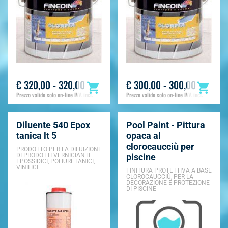
Arredo piscina e giardino
26
€ 320,00 - 320,00
€ 300,00 - 300,00
Prezzo valido solo on-line IVA incl.
Prezzo valido solo on-line IVA incl.
Diluente 540 Epox
Pool Paint - Pittura
tanica lt 5
opaca al
clorocaucciù per
PRODOTTO PER LA DILUIZIONE
DI PRODOTTI VERNICIANTI
piscine
EPOSSIDICI, POLIURETANICI,
VINILICI.
FINITURA PROTETTIVA A BASE
CLOROCAUCCIÙ, PER LA
DECORAZIONE E PROTEZIONE
DI PISCINE