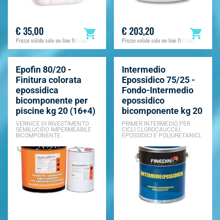
€ 35,00
€ 203,20
Prezzo valido solo on-line IVA incl.
Prezzo valido solo on-line IVA incl.
Epofin 80/20 -
Intermedio
Finitura colorata
Epossidico 75/25 -
epossidica
Fondo-Intermedio
bicomponente per
epossidico
piscine kg 20 (16+4)
bicomponente kg 20
VERNICE DI RIVESTIMENTO
PRIMER INTERMEDIO PER
SEMILUCIDO IMPERMEABILE
CICLI CLOROCAUCCIÙ,
BICOMPONENTE.
EPOSSIDICI E POLIURETANICI.