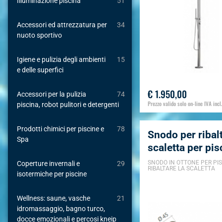
Illuminazione piscina
51
Accessori ed attrezzatura per
34
nuoto sportivo
Igiene e pulizia degli ambienti
15
e delle superfici
€ 1.950,00
Accessori per la pulizia
74
Prezzo valido solo on-line IVA incl.
piscina, robot pulitori e detergenti
Prodotti chimici per piscine e
78
Snodo per ribalt
Spa
scaletta per pis
SNODO IN OTTONE PER PI
Coperture invernali e
29
RIBALTARE LA SCALETTA
isotermiche per piscine
Wellness: saune, vasche
21
idromassaggio, bagno turco,
docce emozionali e percosi kneip