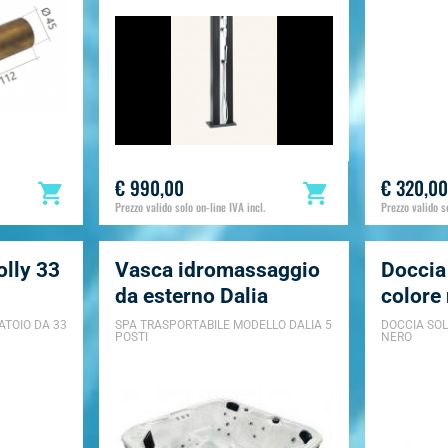
€ 990,00
€ 320,00
Prezzo valido solo on-line IVA incl.
Prezzo valido so
olly 33
Vasca idromassaggio
Doccia 
da esterno Dalia
colore
ATOIO DA 33
SPA TRASPORTABILE MODELLO DALIA 5
DOCCIA SOL
POSTI
NERO