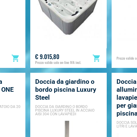
€ 9.015,80
Prezzo valido so
Prezzo valido solo on-line IVA incl.
a
Doccia da giardino o
Doccia 
R ONE
bordo piscina Luxury
allumi
Steel
lavapie
per gia
ATOIO DA 20
DOCCIA DA GIARDINO O BORDO
PISCINA LUXURY STEEL IN ACCIAIO
piscin
AISI 304 CON LAVAPIEDI
DOCCIA SOL
LITRI E LAV