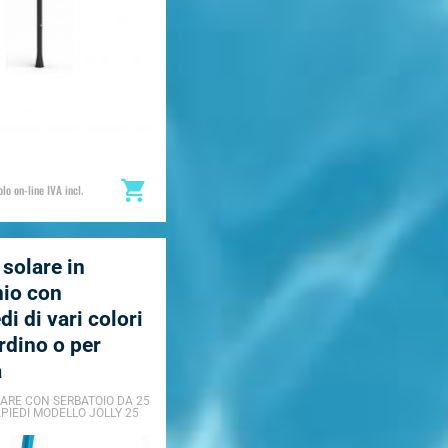
lo on-line IVA incl.
solare in
nio con
di di vari colori
rdino o per
a
ARE CON SERBATOIO DA 25
APIEDI MODELLO JOLLY 25