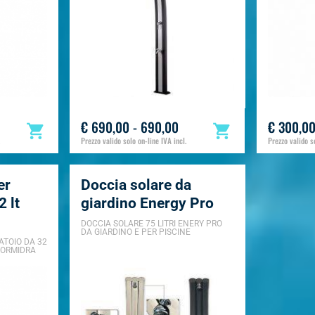
€ 690,00 - 690,00
€ 300,00
Prezzo valido solo on-line IVA incl.
Prezzo valido so
er
Doccia solare da
 lt
giardino Energy Pro
DOCCIA SOLARE 75 LITRI ENERY PRO
DA GIARDINO E PER PISCINE
ATOIO DA 32
FORMIDRA