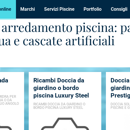
online
Marchi
Servizi Piscine
Portfolio
Consigli
r arredamento piscina: p
a e cascate artificiali
ada
Ricambi Doccia da
Doccia
giardino o bordo
giardin
piscina Luxury Steel
Presti
IDRA PER
NA O DA
TUO ANGOLO
RICAMBI DOCCIA DA GIARDINO O
DOCCIA SOL
BORDO PISCINA LUXURY STEEL
PISCINE E 