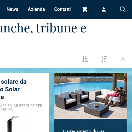
News
Azienda
Contatti
Carrello
Accedi
anche, tribune e
 solare da
o Solar
ge
ARE SOLAR PRESTIGE PER
GIARDINO
L’arredamento di una