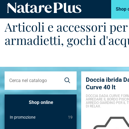
Shop 
Natare piscine
Articoli e accessori pe
armadietti, gochi d'acqu
Doccia ibrida D
Curve 40 lt
DOCCIA DADA CURVE FORM
ARREDARE IL BORDO PISCI
Shop online
ARREDO GIARDINO PER IL 
DI RELAX.
In promozione
19