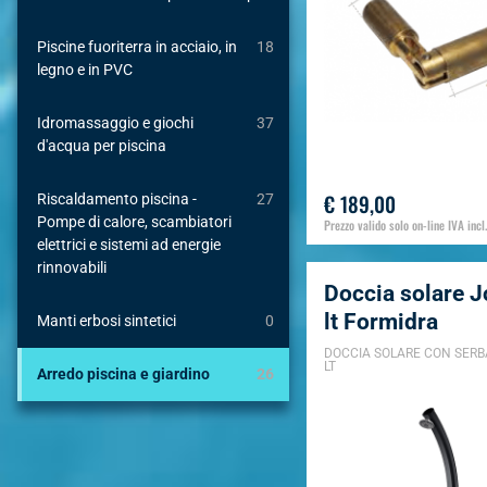
Piscine fuoriterra in acciaio, in
18
legno e in PVC
Idromassaggio e giochi
37
d'acqua per piscina
€ 189,00
Riscaldamento piscina -
27
Pompe di calore, scambiatori
Prezzo valido solo on-line IVA incl.
elettrici e sistemi ad energie
rinnovabili
Doccia solare J
lt Formidra
Manti erbosi sintetici
0
DOCCIA SOLARE CON SERB
LT
Arredo piscina e giardino
26