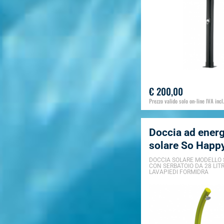
€ 200,00
Prezzo valido solo on-line IVA incl.
Doccia ad energ
solare So Happy
DOCCIA SOLARE MODELLO
CON SERBATOIO DA 28 LITR
LAVAPIEDI FORMIDRA