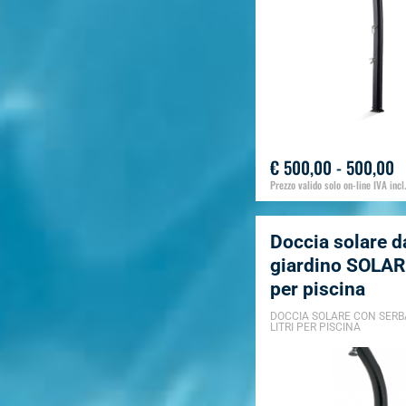
€ 500,00 - 500,00
Prezzo valido solo on-line IVA incl.
Doccia solare d
giardino SOLA
per piscina
DOCCIA SOLARE CON SERB
LITRI PER PISCINA