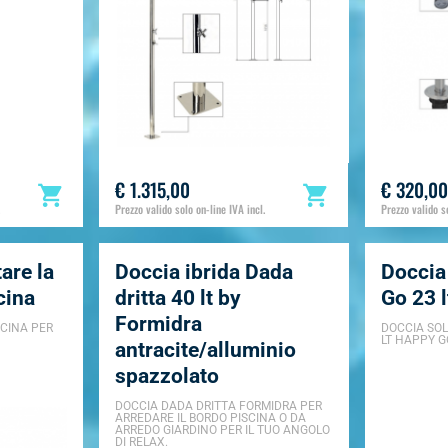
€ 1.315,00
€ 320,00
Prezzo valido solo on-line IVA incl.
Prezzo valido so
are la
Doccia ibrida Dada
Doccia
cina
dritta 40 lt by
Go 23 
Formidra
SCINA PER
DOCCIA SOL
LT HAPPY G
antracite/alluminio
spazzolato
DOCCIA DADA DRITTA FORMIDRA PER
ARREDARE IL BORDO PISCINA O DA
ARREDO GIARDINO PER IL TUO ANGOLO
DI RELAX.