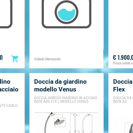
00
€ 1.900,
richiedi informazioni
Prezzo valido so
dino
Doccia da giardino
Doccia
acciaio
modello Venus
Flex
DOCCIA ARREDO GIARDINO IN ACCIAIO
DOCCIA DA 
INOX AISI 316 L MODELLO VENUS
INOX A2
NTE CARLO