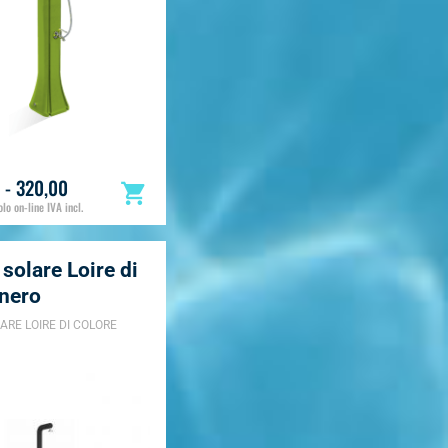
 - 320,00
lo on-line IVA incl.
solare Loire di
 nero
ARE LOIRE DI COLORE