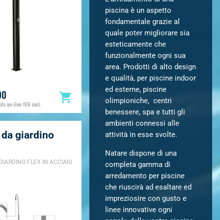
piscina è un aspetto
fondamentale grazie al
quale poter migliorare sia
esteticamente che
funzionalmente ogni sua
area. Prodotti di alto design
e qualità, per piscine indoor
ed esterne, piscine
00
olimpioniche, centri
lo on-line IVA incl.
benessere, spa e tutti gli
ambienti connessi alle
 da giardino
attività in esse svolte.
Natare dispone di una
GIARDINO FLEX IN ACCIAIO
completa gamma di
arredamento per piscine
che riuscirà ad esaltare ed
impreziosire con gusto e
linee innovative ogni