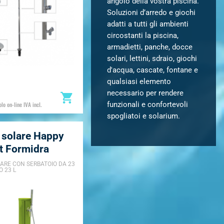
angolo della vostra piscina.
Soluzioni d’arredo e giochi
adatti a tutti gli ambienti
circostanti la piscina,
armadietti, panche, docce
solari, lettini, sdraio, giochi
d'acqua, cascate, fontane e
qualsiasi elemento
necessario per rendere
funzionali e confortevoli
lo on-line IVA incl.
spogliatoi e solarium.
 solare Happy
lt Formidra
ARE CON SERBATOIO DA 23
O 23 L