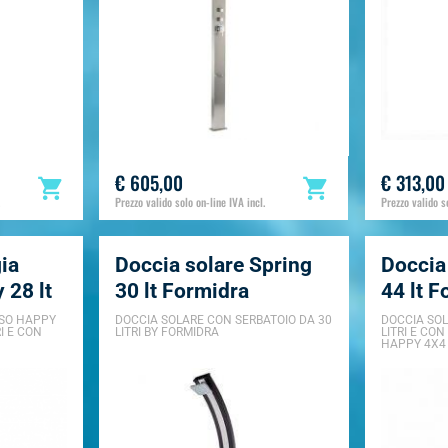
€ 605,00
€ 313,00
Prezzo valido solo on-line IVA incl.
Prezzo valido so
ia
Doccia solare Spring
Doccia
 28 lt
30 lt Formidra
44 lt F
 SO HAPPY
DOCCIA SOLARE CON SERBATOIO DA 30
DOCCIA SOL
I E CON
LITRI BY FORMIDRA
LITRI E CON
HAPPY 4X4