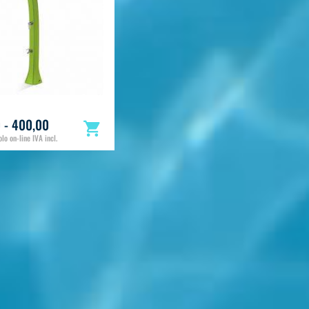
 - 400,00
lo on-line IVA incl.