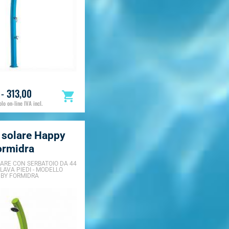
 - 313,00
lo on-line IVA incl.
 solare Happy
ormidra
ARE CON SERBATOIO DA 44
 LAVA PIEDI - MODELLO
 BY FORMIDRA