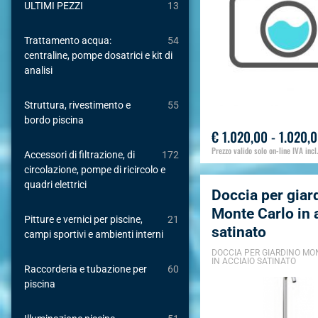
ULTIMI PEZZI
13
Trattamento acqua:
54
centraline, pompe dosatrici e kit di
analisi
Struttura, rivestimento e
55
bordo piscina
€ 1.020,00 - 1.020,
Prezzo valido solo on-line IVA incl.
Accessori di filtrazione, di
172
circolazione, pompe di ricircolo e
quadri elettrici
Doccia per giar
Monte Carlo in 
Pitture e vernici per piscine,
21
satinato
campi sportivi e ambienti interni
DOCCIA PER GIARDINO MO
IN ACCIAIO SATINATO
Raccorderia e tubazione per
60
piscina