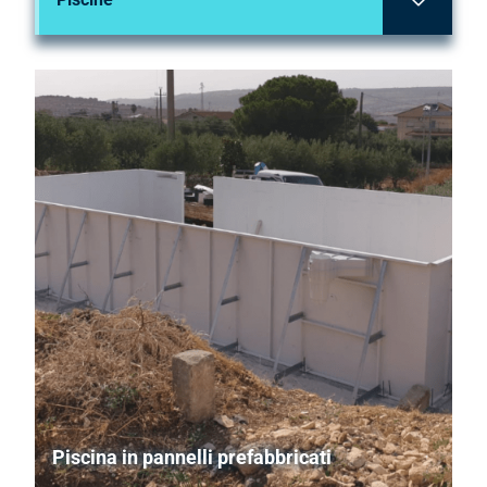
Piscine in casseri
Piscine a skimmer
Piscine fuori terra
Piscine prefabbricate
Piscine a sfioro
Piscine in cemento armato
Piscine in vetroresina
Piscina in pannelli prefabbricati
Piscina in pannelli prefabbricati biplastificati