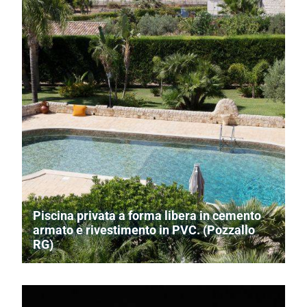
Piscina privata a forma libera in cemento
armato e rivestimento in PVC. (Pozzallo
RG)
Lavoro di ristrutturazione su piscina preesistente con
ammodernamento idromassaggio e insuflazione