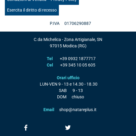
Esercita il diritto di recesso
P.IVA
01706290887
C.da Michelica - Zona Artigianale, SN
97015
Modica
(RG)
Tel
+39 0932 1877717
Cel
+39 345 10 05 605
Orari ufficio
LUN-VEN
9 - 13 e 14.30 - 18.30
SAB
9 - 13
DOM
chiuso
Email
shop@natareplus.it