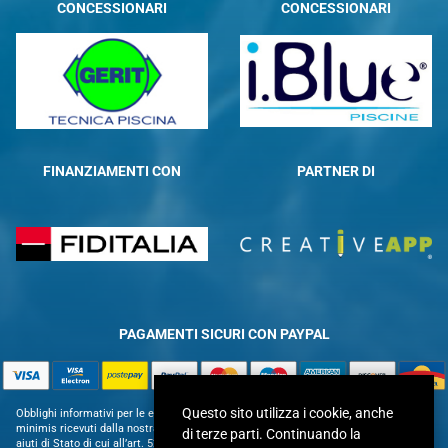
CONCESSIONARI
CONCESSIONARI
FINANZIAMENTI CON
PARTNER DI
PAGAMENTI SICURI CON PAYPAL
Questo sito utilizza i cookie, anche
Obblighi informativi per le erogazioni pubbliche: gli aiuti di Stato e gli aiuti de
minimis ricevuti dalla nostra impresa sono contenuti nel Registro nazionale degli
di terze parti. Continuando la
aiuti di Stato di cui all’art. 52 della L. 234/2012 in modo da adempiere all’obbligo