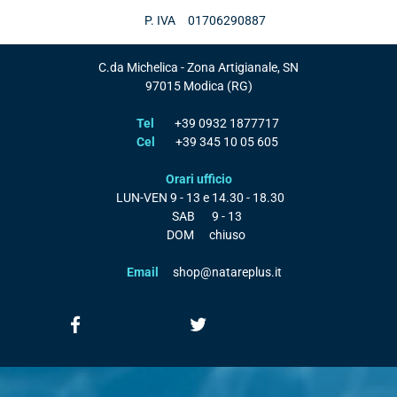
P. IVA
01706290887
C.da Michelica - Zona Artigianale, SN
97015
Modica
(RG)
Tel
+39 0932 1877717
Cel
+39 345 10 05 605
Orari ufficio
LUN-VEN
9 - 13 e 14.30 - 18.30
SAB
9 - 13
DOM
chiuso
Email
shop@natareplus.it