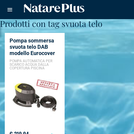
Natare piscine
Prodotti con tag svuota telo
CERCA
Pompa sommersa
svuota telo DAB
modello Eurocover
POMPA AUTOMATICA PER
SCARICO ACQUA DALLA
COPERTURA PISCINA
OFFERTA SPECIALE
€ 219,94