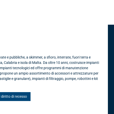
s srl
te e pubbliche, a skimmer, a sfioro, interrate, fuori terra e
ia, Calabria e isola di Malta. Da oltre 10 anni, costruisce impianti
 impianti tecnologici ed offre programmi di manutenzione
, propone un ampio assortimento di accessori e attrezzature per
astiglie e granulare), impianti di filtraggio, pompe, robottini e kit
l diritto di recesso