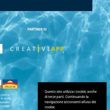
PARTNER DI
Questo sito utilizza i cookie, anche
a nostra
di terze parti. Continuando la
12 in modo
navigazione acconsenti all'uso dei
e annuale
to Legge
cookie.