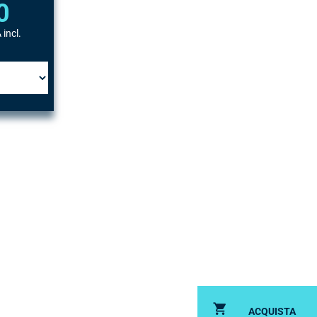
0
 incl.
ACQUISTA