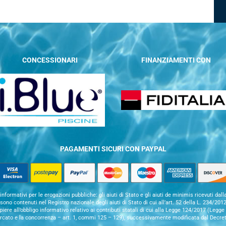
CONCESSIONARI
FINANZIAMENTI CON
PAGAMENTI SICURI CON PAYPAL
informativi per le erogazioni pubbliche: gli aiuti di Stato e gli aiuti de minimis ricevuti dall
ono contenuti nel Registro nazionale degli aiuti di Stato di cui all’art. 52 della L. 234/20
ere all’obbligo informativo relativo ai contributi statali di cui alla Legge 124/2017 (Legg
ercato e la concorrenza – art. 1, commi 125 – 129), successivamente modificata dal Decre