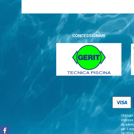
CONCESSIONARI
Obblighi 
impresa s
da adempi
per il m
34/2019.