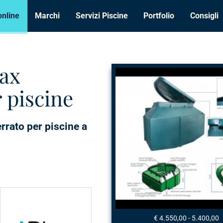
online
Marchi
Servizi Piscine
Portfolio
Consigli
tax
 piscine
rrato per piscine a
I BLUE •
€ 4.550,00 - 5.400,00
componenti,