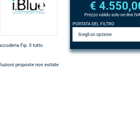
€ 4.550,0
accessori e
rivestimenti per
Prezzo valido solo on-line IVA
piscine
PORTATA DEL FILTRO
coderia Fip. Il tutto
oluzioni proposte non esitate