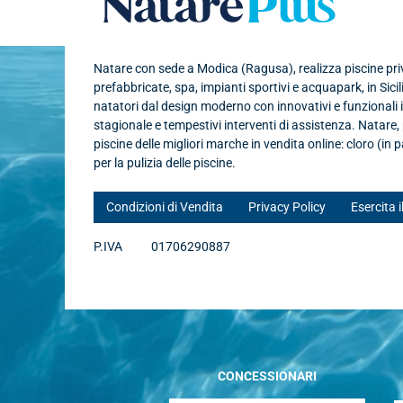
Natare con sede a Modica (Ragusa), realizza piscine priva
prefabbricate, spa, impianti sportivi e acquapark, in Sicil
natatori dal design moderno con innovativi e funzionali
stagionale e tempestivi interventi di assistenza. Natare
piscine delle migliori marche in vendita online: cloro (in p
per la pulizia delle piscine.
Condizioni di Vendita
Privacy Policy
Esercita i
P.IVA
01706290887
CONCESSIONARI