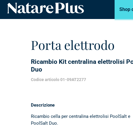
Shop 
Natare piscine
Porta elettrodo
Ricambio Kit centralina elettrolisi P
Duo
Codice articolo 01-09AT2277
Descrizione
Ricambio cella per centralina elettrolisi PoolSalt e
PoolSalt Duo.