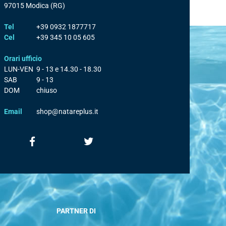
97015
Modica
(RG)
Tel
+39 0932 1877717
Cel
+39 345 10 05 605
Orari ufficio
LUN-VEN
9 - 13 e 14.30 - 18.30
SAB
9 - 13
DOM
chiuso
Email
shop@natareplus.it
PARTNER DI