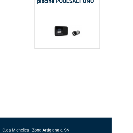
piscine POOLSALT UNO
C.da Michelica - Zona Artigianale, SN