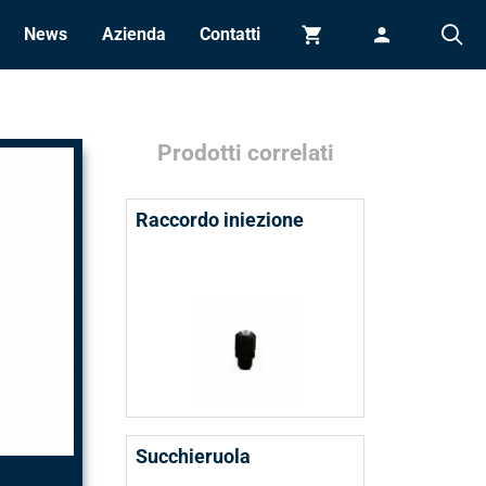
News
Azienda
Contatti
Carrello
Accedi
Prodotti correlati
Raccordo iniezione
Succhieruola