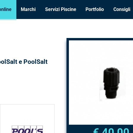
online
Marchi
Servizi Piscine
Portfolio
Consigli
oolSalt e PoolSalt
POOL'S • Specialisti
in componenti,
€ 40,00