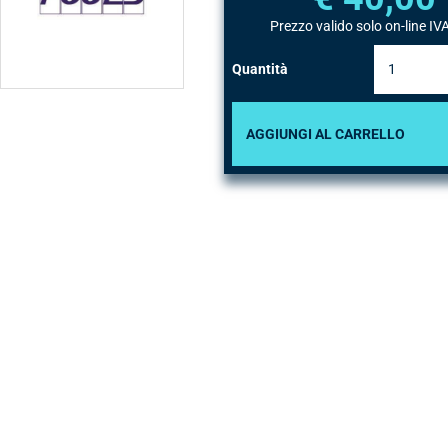
accessori e ricambi
Prezzo valido solo on-line IVA
per ogni Piscina
Quantità
AGGIUNGI AL CARRELLO