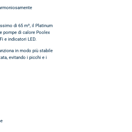
o armoniosamente
ssimo di 65 m³, il Platinum
i le pompe di calore Poolex
Fi e indicatori LED.
funziona in modo più stabile
ta, evitando i picchi e i
ne