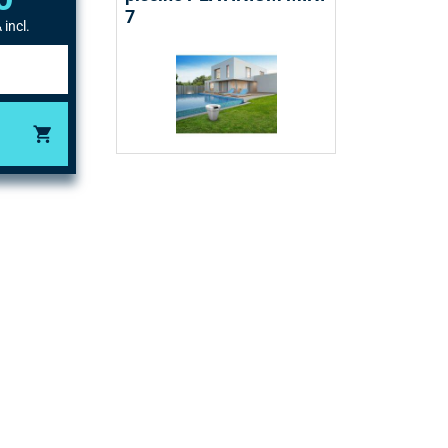
7
 incl.