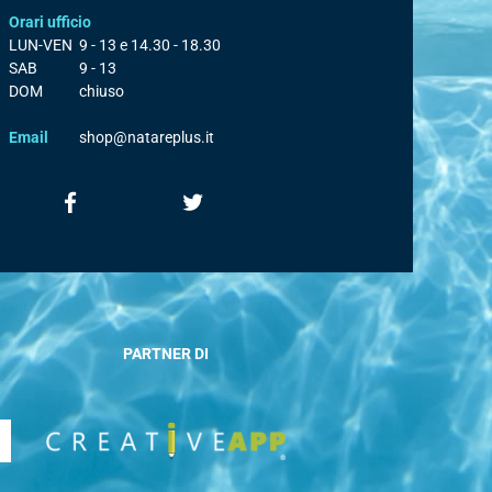
Orari ufficio
LUN-VEN
9 - 13 e 14.30 - 18.30
SAB
9 - 13
DOM
chiuso
Email
shop@natareplus.it
PARTNER DI