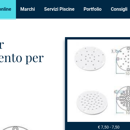
online
Marchi
Servizi Piscine
Portfolio
Consigli
r
ento per
€ 7,50 - 7,50