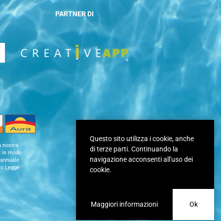
PARTNER DI
Questo sito utilizza i cookie, anche
a nostra
di terze parti. Continuando la
12 in modo
navigazione acconsenti all'uso dei
e annuale
to Legge
cookie.
Maggiori informazioni
Ok