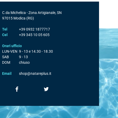
C.da Michelica - Zona Artigianale, SN
97015
Modica
(RG)
Tel
+39 0932 1877717
Cel
+39 345 10 05 605
Orari ufficio
LUN-VEN
9 - 13 e 14.30 - 18.30
SAB
9 - 13
DOM
chiuso
Email
shop@natareplus.it