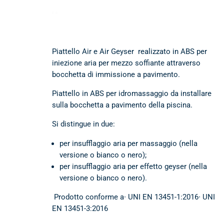
Piattello Air e Air Geyser realizzato in ABS per
iniezione aria per mezzo soffiante attraverso
bocchetta di immissione a pavimento.
Piattello in ABS​ per idromassaggio da installare
sulla bocchetta a pavimento della piscina.
Si distingue in due:
per insufflaggio aria per massaggio (nella
versione o bianco o nero);
per insufflaggio aria per effetto geyser (nella
versione o bianco o nero).
​​ Prodotto conforme a∙ UNI EN 13451-1:2016∙ UNI
EN 13451-3:2016