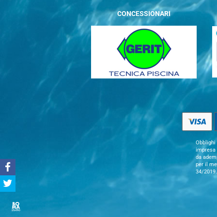
CONCESSIONARI
Obblighi 
impresa s
da adempi
per il m
34/2019.