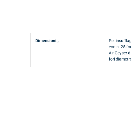
Dimensioni:,
Per insuffla
con n. 25 fo
Air Geyser 
fori diamet