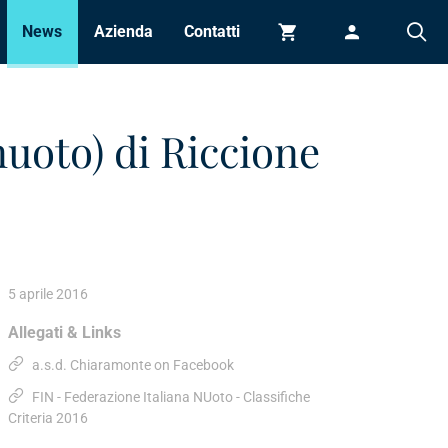
News
Azienda
Contatti
Carrello
Accedi
nuoto) di Riccione
5 aprile 2016
Allegati & Links
a.s.d. Chiaramonte on Facebook
FIN - Federazione Italiana NUoto - Classifiche
Criteria 2016