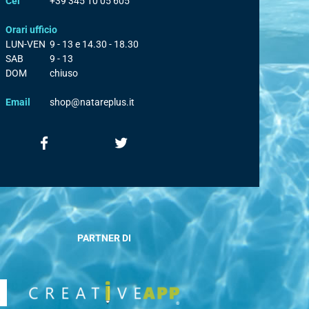
Cel
+39 345 10 05 605
Orari ufficio
LUN-VEN
9 - 13 e 14.30 - 18.30
SAB
9 - 13
DOM
chiuso
Email
shop@natareplus.it
PARTNER DI