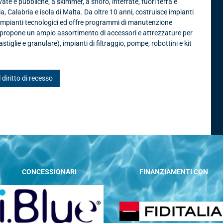
te e pubbliche, a skimmer, a sfioro, interrate, fuori terra e
ia, Calabria e isola di Malta. Da oltre 10 anni, costruisce impianti
 impianti tecnologici ed offre programmi di manutenzione
, propone un ampio assortimento di accessori e attrezzature per
astiglie e granulare), impianti di filtraggio, pompe, robottini e kit
l diritto di recesso
CONCESSIONARI
FINANZIAMENTI CON