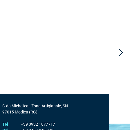
C.da Michelica - Zona Artigianale, SN
97015
Modica
(RG)
Tel
+39 0932 1877717