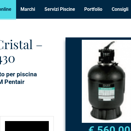
online
Marchi
Servizi Piscine
Portfolio
Consigli
Cristal –
430
o per piscina
TM Pentair
€ 560,00