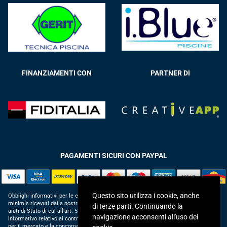
FINANZIAMENTI CON
PARTNER DI
PAGAMENTI SICURI CON PAYPAL
Questo sito utilizza i cookie, anche
Obblighi informativi per le erogazioni pubbliche: gli aiuti di Stato e gli aiuti de
minimis ricevuti dalla nostra impresa sono contenuti nel Registro nazionale degli
di terze parti. Continuando la
aiuti di Stato di cui all’art. 52 della L. 234/2012 in modo da adempiere all’obbligo
navigazione acconsenti all'uso dei
informativo relativo ai contributi statali di cui alla Legge 124/2017 (Legge annuale
per il mercato e la concorrenza – art. 1, commi 125 – 129), successivamente