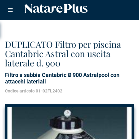
Natare piscine
CERCA
DUPLICATO Filtro per piscina
Cantabric Astral con uscita
laterale d. 900
Filtro a sabbia Cantabric Ø 900 Astralpool con
attacchi lateriali
Codice articolo 01-02FL2402