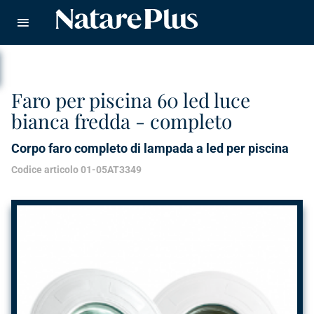
Natare piscine
CERCA
Faro per piscina 60 led luce
bianca fredda - completo
Corpo faro completo di lampada a led per piscina
Codice articolo 01-05AT3349