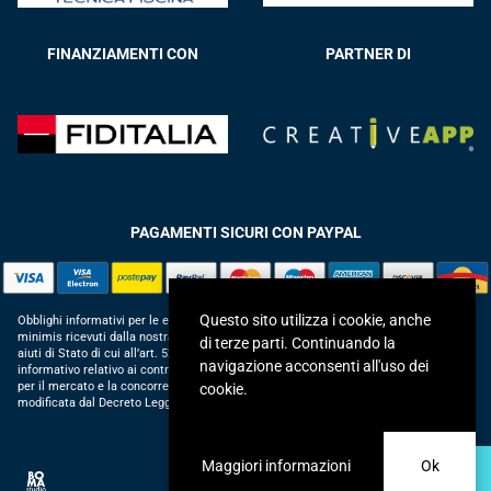
FINANZIAMENTI CON
PARTNER DI
PAGAMENTI SICURI CON PAYPAL
Questo sito utilizza i cookie, anche
Obblighi informativi per le erogazioni pubbliche: gli aiuti di Stato e gli aiuti de
minimis ricevuti dalla nostra impresa sono contenuti nel Registro nazionale degli
di terze parti. Continuando la
aiuti di Stato di cui all’art. 52 della L. 234/2012 in modo da adempiere all’obbligo
navigazione acconsenti all'uso dei
informativo relativo ai contributi statali di cui alla Legge 124/2017 (Legge annuale
per il mercato e la concorrenza – art. 1, commi 125 – 129), successivamente
cookie.
modificata dal Decreto Legge 34/2019.
Maggiori informazioni
Ok