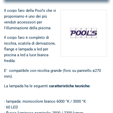
Il corpo faro della Pool's che vi
proponiamo è uno dei più
venduti accesssori per
POOL'S • Specialisti in
l'illuminazione della piscina.
componenti, accessori
e ricambi per ogni
Il corpo faro è completo di
Piscina
nicchia, scatola di derivazione,
flange e lampada a led per
piscina a led a luce bianca
fredda.
E' compatibile con nicchia grande (foro su pannello ø270
mm).
La lampada ha le seguenti
caratteristiche tecniche:
∙ lampada: monocolore bianco 6000 °K / 3000 °K
∙ 60 LED