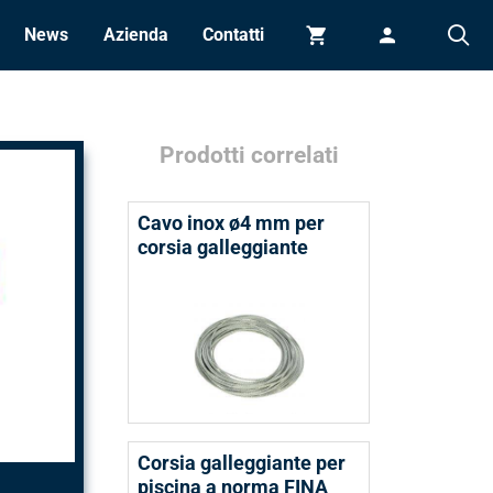
News
Azienda
Contatti
Carrello
Accedi
Prodotti correlati
Cavo inox ø4 mm per
corsia galleggiante
Corsia galleggiante per
piscina a norma FINA