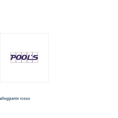
POOL'S • Specialisti
in componenti,
accessori e ricambi
per ogni Piscina
 galleggiante rosso