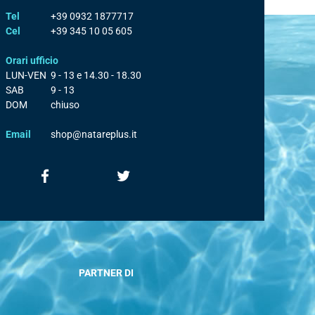
Tel
+39 0932 1877717
Cel
+39 345 10 05 605
Orari ufficio
LUN-VEN
9 - 13 e 14.30 - 18.30
SAB
9 - 13
DOM
chiuso
Email
shop@natareplus.it
PARTNER DI