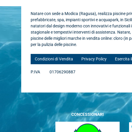
Natare con sede a Modica (Ragusa), realizza piscine priva
prefabbricate, spa, impianti sportivi e acquapark, in Sicil
natatori dal design moderno con innovativi e funzionali
stagionale e tempestivi interventi di assistenza. Natare
piscine delle migliori marche in vendita online: cloro (in p
per la pulizia delle piscine.
Condizioni di Vendita
Privacy Policy
Esercita i
P.IVA
01706290887
CONCESSIONARI