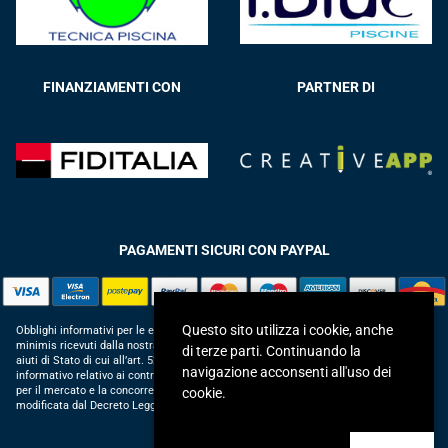
FINANZIAMENTI CON
PARTNER DI
PAGAMENTI SICURI CON PAYPAL
Questo sito utilizza i cookie, anche
Obblighi informativi per le erogazioni pubbliche: gli aiuti di Stato e gli aiuti de
minimis ricevuti dalla nostra impresa sono contenuti nel Registro nazionale degli
di terze parti. Continuando la
aiuti di Stato di cui all’art. 52 della L. 234/2012 in modo da adempiere all’obbligo
navigazione acconsenti all'uso dei
informativo relativo ai contributi statali di cui alla Legge 124/2017 (Legge annuale
per il mercato e la concorrenza – art. 1, commi 125 – 129), successivamente
cookie.
modificata dal Decreto Legge 34/2019.