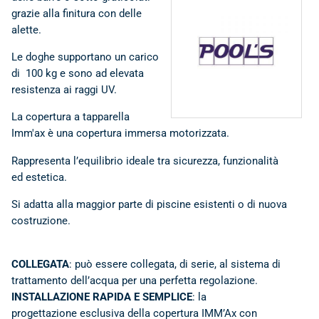
grazie alla finitura con delle
alette.
POOL'S • Specialisti in
componenti, accessori
Le doghe supportano un carico
e ricambi per ogni
di 100 kg e sono ad elevata
Piscina
resistenza ai raggi UV.
La copertura a tapparella
Imm'ax è una copertura immersa motorizzata.
Rappresenta l’equilibrio ideale tra sicurezza, funzionalità
ed estetica.
Si adatta alla maggior parte di piscine esistenti o di nuova
costruzione.
COLLEGATA
: può essere collegata, di serie, al sistema di
trattamento dell’acqua per una perfetta regolazione.
INSTALLAZIONE RAPIDA E SEMPLICE
: la
progettazione esclusiva della copertura IMM’Ax con