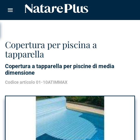
Natare piscine
CERCA
Copertura per piscina a
tapparella
Copertura a tapparella per piscine di media
dimensione
Codice articolo 01-10ATIMMAX