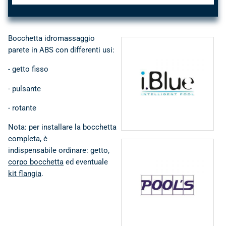
Bocchetta idromassaggio
parete in ABS con differenti usi:
- getto fisso
I BLUE • componenti,
accessori e
- pulsante
rivestimenti per piscine
- rotante
Nota: per installare la bocchetta
completa, è
indispensabile ordinare: getto,
corpo bocchetta
ed eventuale
POOL'S • Specialisti in
kit flangia
.
componenti, accessori
e ricambi per ogni
Piscina