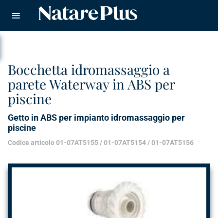
Natare piscine
CERCA
Bocchetta idromassaggio a
parete Waterway in ABS per
piscine
Getto in ABS per impianto idromassaggio per
piscine
Codice articolo 01-07AT5155 / 01-07AT5154 / 01-07AT5156