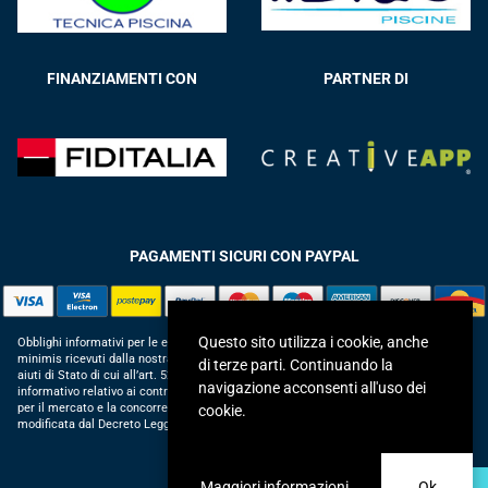
FINANZIAMENTI CON
PARTNER DI
PAGAMENTI SICURI CON PAYPAL
Questo sito utilizza i cookie, anche
Obblighi informativi per le erogazioni pubbliche: gli aiuti di Stato e gli aiuti de
minimis ricevuti dalla nostra impresa sono contenuti nel Registro nazionale degli
di terze parti. Continuando la
aiuti di Stato di cui all’art. 52 della L. 234/2012 in modo da adempiere all’obbligo
navigazione acconsenti all'uso dei
informativo relativo ai contributi statali di cui alla Legge 124/2017 (Legge annuale
per il mercato e la concorrenza – art. 1, commi 125 – 129), successivamente
cookie.
modificata dal Decreto Legge 34/2019.
Maggiori informazioni
Ok